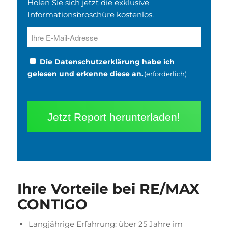
Holen Sie sich jetzt die exklusive
Informationsbroschüre kostenlos.
E
-
M
D
Die Datenschutzerklärung habe ich
a
a
gelesen und erkenne diese an.
(erforderlich)
i
t
l
e
(
n
e
s
rf
c
o
h
r
u
d
t
e
z
Ihre Vorteile bei RE/MAX
rl
(
CONTIGO
i
e
c
r
Langjährige Erfahrung: über 25 Jahre im