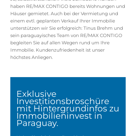
haben RE/MAX CONTIGO bereits Wohnungen und
Häuser gemietet. Auch bei der Vermietung und
einem evtl. geplanten Verkauf Ihrer Immobilie
unterstützen wir Sie erfolgreich: Tinus Brehm und
sein paraguayisches Team von RE/MAX CONTIGO
begleiten Sie auf allen Wegen rund um Ihre
Immobilie. Kundenzufriedenheit ist unser
höchstes Anliegen.
Exklusive
Investitionsbroschüre
mit Hintergrundinfos zu
Immobilieninvest in
Paraguay.