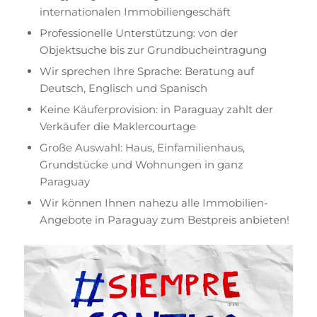
h
f
internationalen Immobiliengeschäft
)
o
Professionelle Unterstützung: von der
r
Objektsuche bis zur Grundbucheintragung
d
Wir sprechen Ihre Sprache: Beratung auf
e
Deutsch, Englisch und Spanisch
r
l
Keine Käuferprovision: in Paraguay zahlt der
i
Verkäufer die Maklercourtage
c
Große Auswahl: Haus, Einfamilienhaus,
h
Grundstücke und Wohnungen in ganz
)
Paraguay
Wir können Ihnen nahezu alle Immobilien-
Angebote in Paraguay zum Bestpreis anbieten!