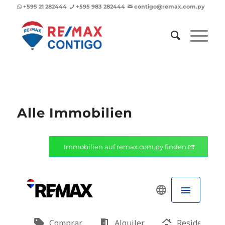
+595 21 282444
+595 983 282444
contigo@remax.com.py
Alle Immobilien
Immobilien auf remax.com.py finden